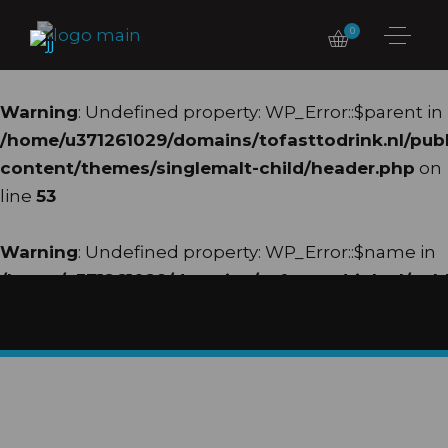
0
Warning
: Undefined property: WP_Error::$parent in
/home/u371261029/domains/tofasttodrink.nl/pub
content/themes/singlemalt-child/header.php
on
line
53
Warning
: Undefined property: WP_Error::$name in
/home/u371261029/domains/tofasttodrink.nl/pub
content/themes/singlemalt-child/header.php
on
line
54