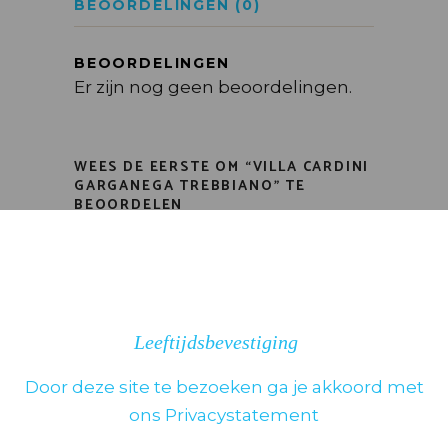
BEOORDELINGEN (0)
BEOORDELINGEN
Er zijn nog geen beoordelingen.
WEES DE EERSTE OM “VILLA CARDINI
GARGANEGA TREBBIANO” TE
BEOORDELEN
Je e-mailadres wordt niet
gepubliceerd.
Vereiste velden zijn
gemarkeerd met
*
Kies het aantal sterren
Leeftijdsbevestiging
Door deze site te bezoeken ga je akkoord met
ons Privacystatement