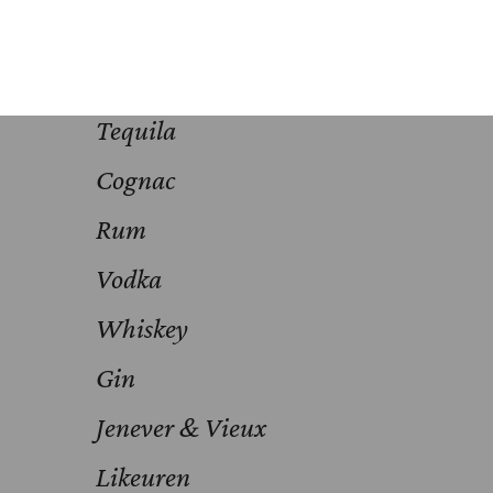
Shots
Cocktails
Tequila
Cognac
Rum
Vodka
Whiskey
Gin
Jenever & Vieux
Likeuren