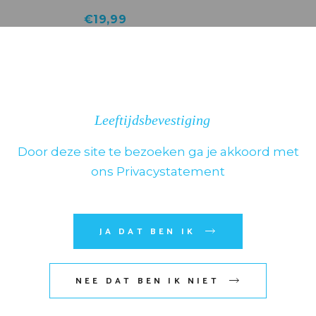
€
19,99
1
2
Leeftijdsbevestiging
Door deze site te bezoeken ga je akkoord met
ons Privacystatement
Dranken
JA DAT BEN IK
Whiskeys exclusief
NEE DAT BEN IK NIET
Sterke Drank