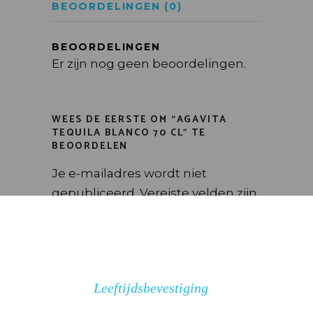
BEOORDELINGEN (0)
BEOORDELINGEN
Er zijn nog geen beoordelingen.
WEES DE EERSTE OM “AGAVITA
TEQUILA BLANCO 70 CL” TE
BEOORDELEN
Je e-mailadres wordt niet
gepubliceerd.
Vereiste velden zijn
gemarkeerd met
*
Kies het aantal sterren
Leeftijdsbevestiging