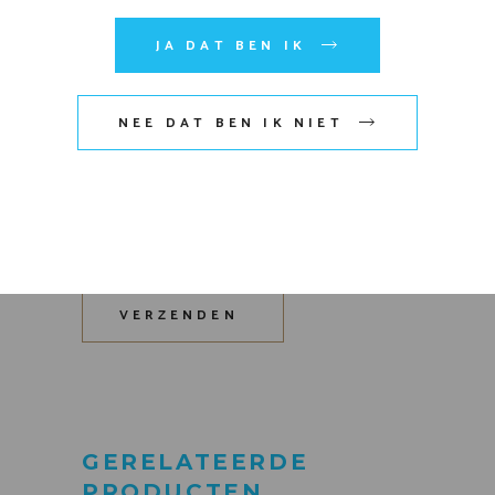
JA DAT BEN IK
NEE DAT BEN IK NIET
Mijn naam, e-mail en site
opslaan in deze browser voor
de volgende keer wanneer ik
een reactie plaats.
VERZENDEN
GERELATEERDE
PRODUCTEN