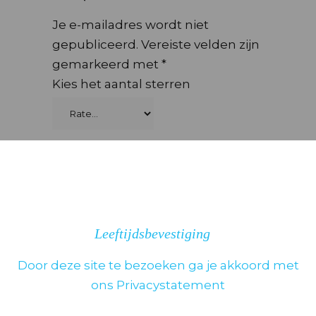
Je e-mailadres wordt niet
gepubliceerd.
Vereiste velden zijn
gemarkeerd met
*
Kies het aantal sterren
Leeftijdsbevestiging
Door deze site te bezoeken ga je akkoord met
ons Privacystatement