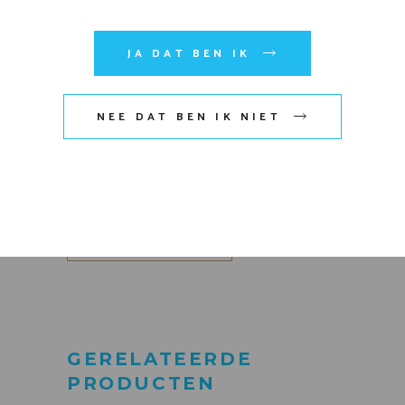
JA DAT BEN IK
Mijn naam, e-mail en site
NEE DAT BEN IK NIET
opslaan in deze browser voor
de volgende keer wanneer ik
een reactie plaats.
VERZENDEN
GERELATEERDE
PRODUCTEN