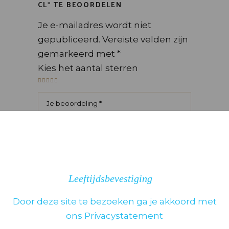
CL” TE BEOORDELEN
Je e-mailadres wordt niet
gepubliceerd.
Vereiste velden zijn
gemarkeerd met
*
Kies het aantal sterren
Leeftijdsbevestiging
Door deze site te bezoeken ga je akkoord met
ons Privacystatement