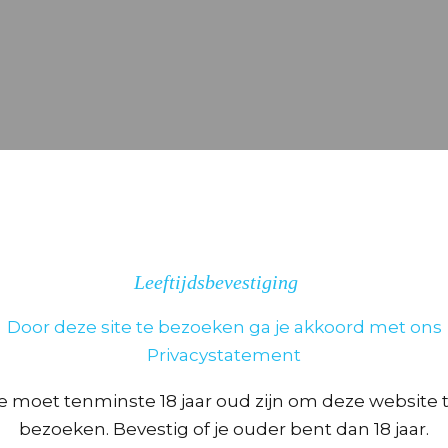
BEOORDELINGEN (0)
eoordelingen.
Leeftijdsbevestiging
Door deze site te bezoeken ga je akkoord met ons
“PFEIFER LIPSTICK” TE BEOORDELEN
Privacystatement
t niet gepubliceerd.
Vereiste velden zijn gemarke
rren
e moet tenminste 18 jaar oud zijn om deze website 
bezoeken. Bevestig of je ouder bent dan 18 jaar.