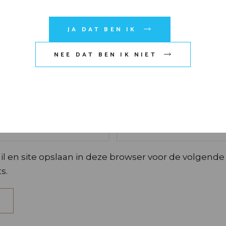
JA DAT BEN IK
NEE DAT BEN IK NIET
l en site opslaan in deze browser voor de volgende
s.