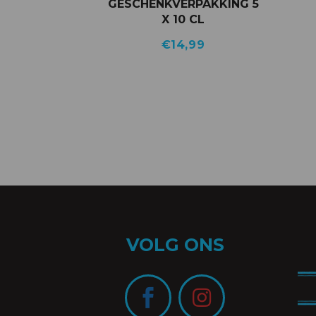
GESCHENKVERPAKKING 5
X 10 CL
€
14,99
VOLG ONS