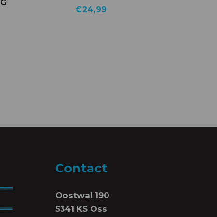
NG
€
24,99
Contact
Oostwal 190
5341 KS Oss