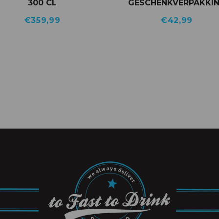
300 CL
GESCHENKVERPAKKI
€
359,99
€
42,99