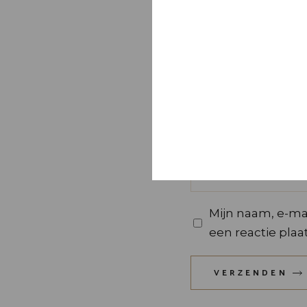
Mijn naam, e-mai
een reactie plaat
VERZENDEN