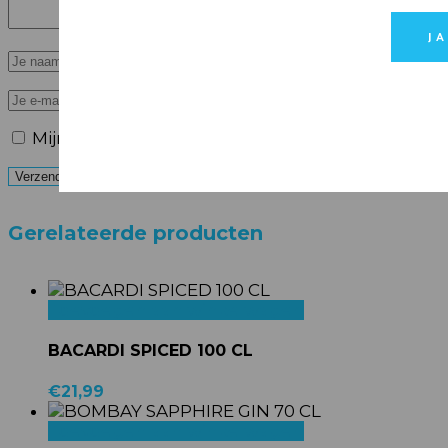
J
Mijn naam, e-mail en site opslaan in deze brows
Verzenden
Gerelateerde producten
Toevoegen aan winkelwagen
BACARDI SPICED 100 CL
€
21,99
Toevoegen aan winkelwagen