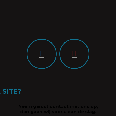
 SITE?
Neem gerust contact met ons op,
dan gaan wij voor u aan de slag.