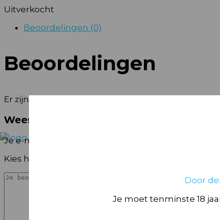
Uitverkocht
Beoordelingen (0)
Beoordelingen
Er zijn nog geen beoordelingen.
Wees de eerste om “ORANJE KNALLER 40
Je e-mailadres wordt niet gepubliceerd.
Vereiste 
Kies het aantal sterren
Door de
Je moet tenminste 18 jaar