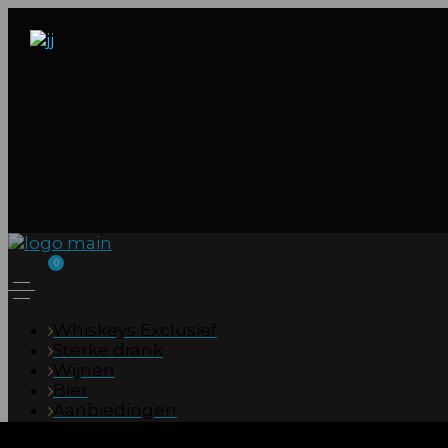
0
Whiskeys Exclusief
Sterke drank
Wijnen
Bier
Aanbiedingen
Cadeau