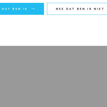
A DAT BEN IK
NEE DAT BEN IK NIET
er voor de volgende keer wanneer ik een reactie pla