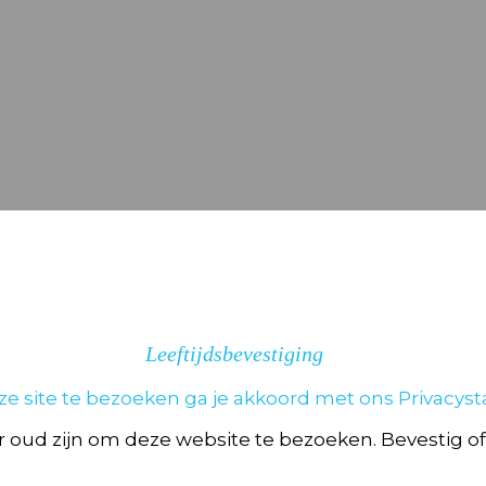
 X 2 CL” te beoordelen
velden zijn gemarkeerd met
*
Leeftijdsbevestiging
ze site te bezoeken ga je akkoord met ons Privacys
 oud zijn om deze website te bezoeken. Bevestig of 