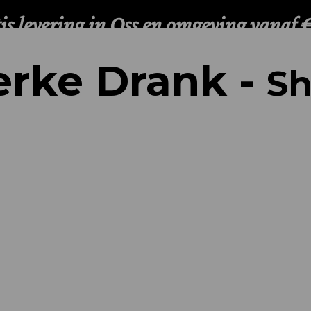
erke Drank -
Sh