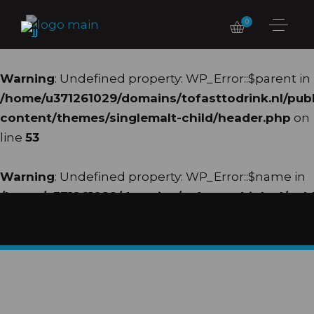
0
Warning
: Undefined property: WP_Error::$parent in
/home/u371261029/domains/tofasttodrink.nl/pub
content/themes/singlemalt-child/header.php
on
line
53
Warning
: Undefined property: WP_Error::$name in
/home/u371261029/domains/tofasttodrink.nl/pub
content/themes/singlemalt-child/header.php
on
line
54