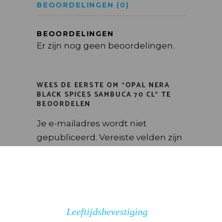
BEOORDELINGEN (0)
BEOORDELINGEN
Er zijn nog geen beoordelingen.
WEES DE EERSTE OM “OPAL NERA
BLACK SPICES SAMBUCA 70 CL” TE
BEOORDELEN
Je e-mailadres wordt niet
gepubliceerd.
Vereiste velden zijn
gemarkeerd met
*
Kies het aantal sterren
Leeftijdsbevestiging