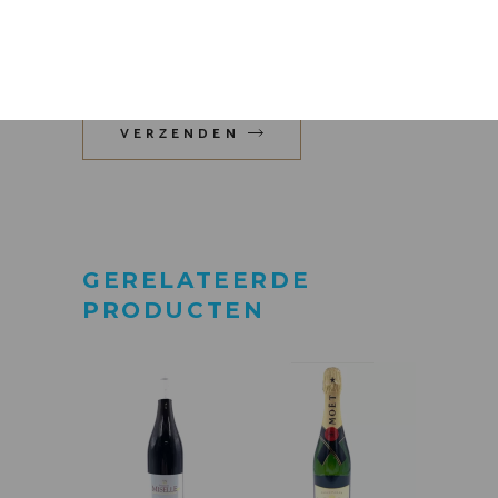
opslaan in deze browser voor
de volgende keer wanneer ik
een reactie plaats.
VERZENDEN
GERELATEERDE
PRODUCTEN