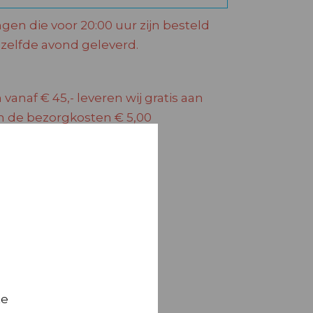
ngen die voor 20:00 uur zijn besteld
elfde avond geleverd.
 vanaf € 45,- leveren wij gratis aan
jn de bezorgkosten € 5,00
te