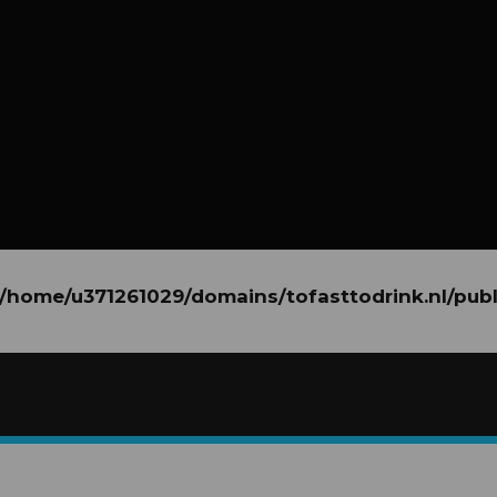
/home/u371261029/domains/tofasttodrink.nl/pub
/home/u371261029/domains/tofasttodrink.nl/publ