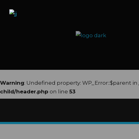
Warning
: Undefined property: WP_Error::$parent in
child/header.php
on line
53
Warning
: Undefined property: WP_Error::$name in
child/header.php
on line
54