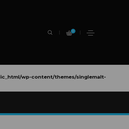
0
lic_html/wp-content/themes/singlemalt-
ic_html/wp-content/themes/singlemalt-