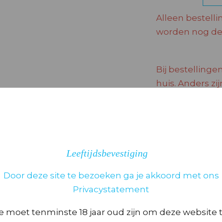
Alleen bestelli
worden nog dez
Bij bestellingen
huis. Anders zi
Leeftijdsbevestiging
BEOORDELINGEN (0)
Door deze site te bezoeken ga je akkoord met ons
Privacystatement
eoordelingen.
e moet tenminste 18 jaar oud zijn om deze website 