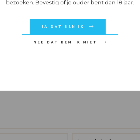
bezoeken. Bevestig of je ouder bent dan 18 jaar.
“LICOR 43 GESCHENKVERPAKKING 70 CL + 1 GLAS” TE 
t niet gepubliceerd.
Vereiste velden zijn gemarke
JA DAT BEN IK
rren
NEE DAT BEN IK NIET