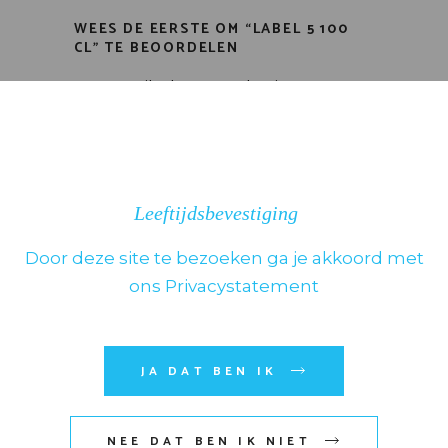
WEES DE EERSTE OM “LABEL 5 100
CL” TE BEOORDELEN
Je e-mailadres wordt niet
gepubliceerd.
Vereiste velden zijn
gemarkeerd met
*
Kies het aantal sterren
Leeftijdsbevestiging
Door deze site te bezoeken ga je akkoord met
ons Privacystatement
JA DAT BEN IK
NEE DAT BEN IK NIET