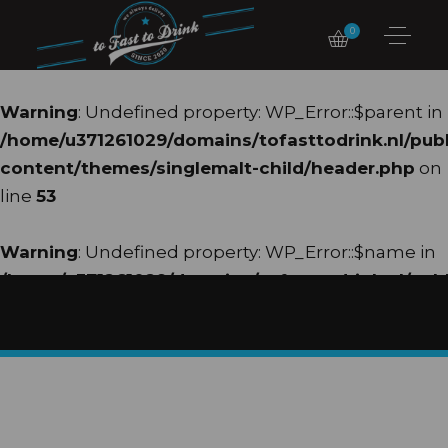
0
Warning
: Undefined property: WP_Error::$parent in
/home/u371261029/domains/tofasttodrink.nl/pub
content/themes/singlemalt-child/header.php
on
line
53
Warning
: Undefined property: WP_Error::$name in
/home/u371261029/domains/tofasttodrink.nl/pub
content/themes/singlemalt-child/header.php
on
line
54