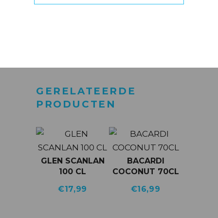
VERZENDEN
GERELATEERDE
PRODUCTEN
GLEN SCANLAN
BACARDI
100 CL
COCONUT 70CL
€
17,99
€
16,99