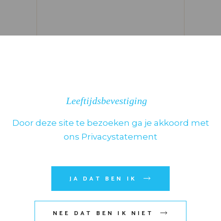
Leeftijdsbevestiging
Door deze site te bezoeken ga je akkoord met
ons Privacystatement
Mijn naam, e-mail en site
JA DAT BEN IK
opslaan in deze browser voor
de volgende keer wanneer ik
NEE DAT BEN IK NIET
een reactie plaats.