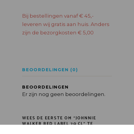
Bij bestellingen vanaf € 45,-
leveren wij gratis aan huis. Anders
zijn de bezorgkosten € 5,00
BEOORDELINGEN (0)
BEOORDELINGEN
Er zijn nog geen beoordelingen.
WEES DE EERSTE OM “JOHNNIE
WALKER RED LABEL 70 CL” TE
BEOORDELEN