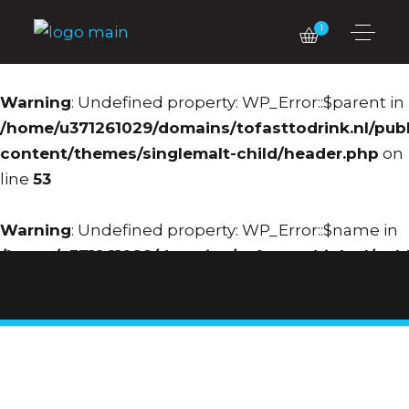
1
Warning
: Undefined property: WP_Error::$parent in
/home/u371261029/domains/tofasttodrink.nl/pub
content/themes/singlemalt-child/header.php
on
line
53
Warning
: Undefined property: WP_Error::$name in
/home/u371261029/domains/tofasttodrink.nl/pub
content/themes/singlemalt-child/header.php
on
line
54