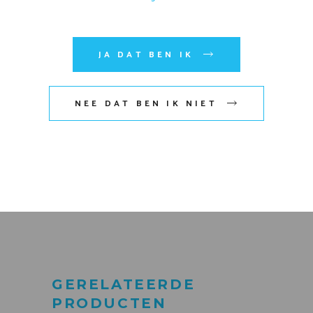
JA DAT BEN IK
Mijn naam, e-mail en site
NEE DAT BEN IK NIET
opslaan in deze browser voor
de volgende keer wanneer ik
een reactie plaats.
VERZENDEN
GERELATEERDE
PRODUCTEN