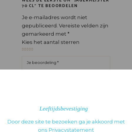
WEES DE EERSTE OM “JÄGERMEISTER
70 CL” TE BEOORDELEN
Je e-mailadres wordt niet
gepubliceerd.
Vereiste velden zijn
gemarkeerd met
*
Kies het aantal sterren
Leeftijdsbevestiging
Door deze site te bezoeken ga je akkoord met
ons Privacystatement