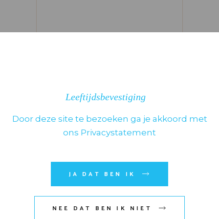
Leeftijdsbevestiging
Door deze site te bezoeken ga je akkoord met
ons Privacystatement
JA DAT BEN IK
Mijn naam, e-mail en site
opslaan in deze browser voor
de volgende keer wanneer ik
NEE DAT BEN IK NIET
een reactie plaats.