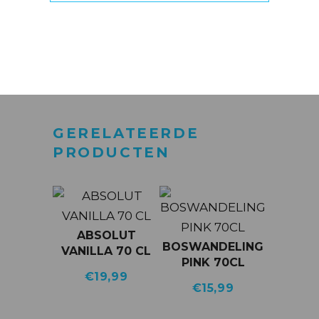
VERZENDEN
GERELATEERDE
PRODUCTEN
ABSOLUT
BOSWANDELING
VANILLA 70 CL
PINK 70CL
€
19,99
€
15,99