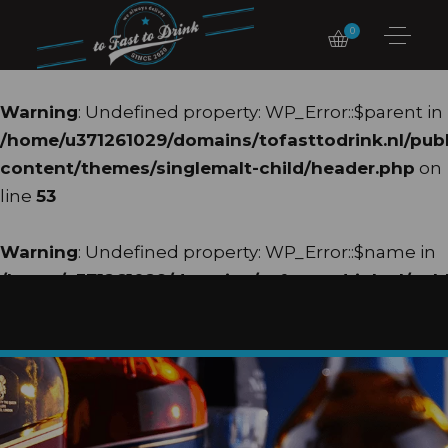
0
Warning
: Undefined property: WP_Error::$parent in
/home/u371261029/domains/tofasttodrink.nl/pub
content/themes/singlemalt-child/header.php
on
line
53
Warning
: Undefined property: WP_Error::$name in
/home/u371261029/domains/tofasttodrink.nl/pub
content/themes/singlemalt-child/header.php
on
line
54