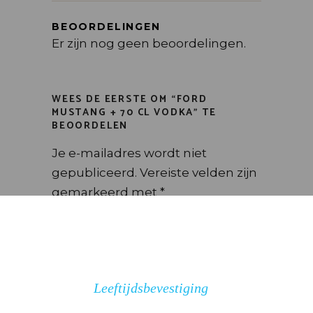
BEOORDELINGEN
Er zijn nog geen beoordelingen.
WEES DE EERSTE OM “FORD
MUSTANG + 70 CL VODKA” TE
BEOORDELEN
Je e-mailadres wordt niet
gepubliceerd.
Vereiste velden zijn
gemarkeerd met
*
Kies het aantal sterren
Leeftijdsbevestiging