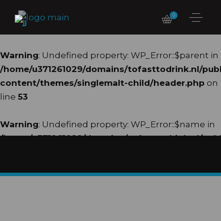
0
Warning
: Undefined property: WP_Error::$parent in
/home/u371261029/domains/tofasttodrink.nl/pub
content/themes/singlemalt-child/header.php
on
line
53
Warning
: Undefined property: WP_Error::$name in
/home/u371261029/domains/tofasttodrink.nl/pub
content/themes/singlemalt-child/header.php
on
line
54