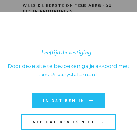
WEES DE EERSTE OM “ESBJAERG 100
CL” TE BEOORDELEN
Je e-mailadres wordt niet
gepubliceerd.
Vereiste velden zijn
gemarkeerd met
*
Kies het aantal sterren
Leeftijdsbevestiging
Door deze site te bezoeken ga je akkoord met
ons Privacystatement
JA DAT BEN IK
NEE DAT BEN IK NIET