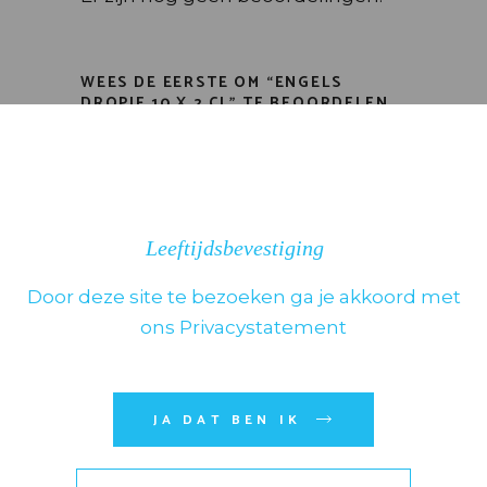
WEES DE EERSTE OM “ENGELS
DROPJE 10 X 2 CL” TE BEOORDELEN
Je e-mailadres wordt niet
gepubliceerd.
Vereiste velden zijn
gemarkeerd met
*
Kies het aantal sterren
Leeftijdsbevestiging
Door deze site te bezoeken ga je akkoord met
ons Privacystatement
JA DAT BEN IK