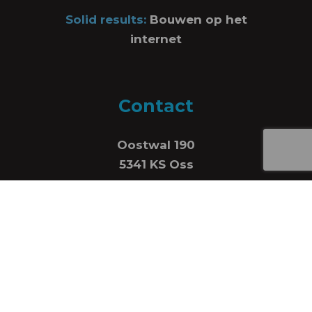
Solid results:
Bouwen op het
internet
Contact
Oostwal 190
5341 KS Oss
06-16549772
info@tofasttodrink.nl
KVK: 78155746