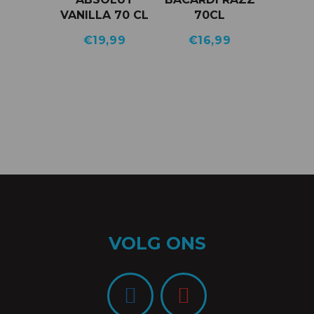
VANILLA 70 CL
70CL
€
19,99
€
16,99
VOLG ONS