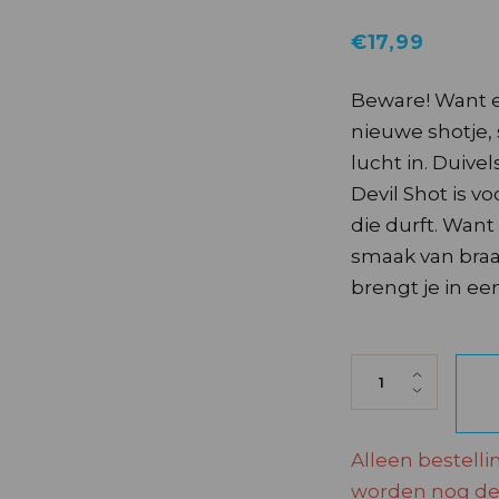
€
17,99
Beware! Want e
nieuwe shotje,
lucht in. Duivel
Devil Shot is v
die durft. Want
smaak van braa
brengt je in ee
DEVILSHOT 70 C
Alleen bestelli
worden nog dez