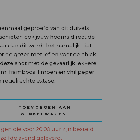
enmaal geproefd van dit duivels
 schieten ook jouw hoorns direct de
ser dan dit wordt het namelijk niet.
oor de gozer met lef en voor de chick
 deze shot met de gevaarlijk lekkere
m, framboos, limoen en chilipeper
n regelrechte extase.
L quantity
TOEVOEGEN AAN
WINKELWAGEN
ngen die voor 20:00 uur zijn besteld
elfde avond geleverd.