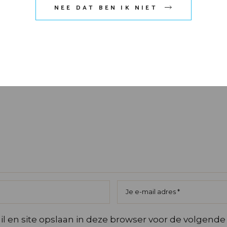
t niet gepubliceerd.
Vereiste velden zijn gemarke
NEE DAT BEN IK NIET
rren
l en site opslaan in deze browser voor de volgende