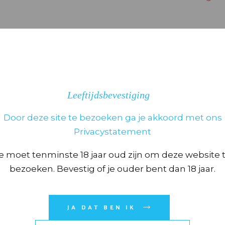
Bij bestellingen
huis. Anders zi
Leeftijdsbevestiging
Door deze site te bezoeken ga je akkoord met ons
BEOORDELINGEN (0)
Privacystatement
e moet tenminste 18 jaar oud zijn om deze website 
bezoeken. Bevestig of je ouder bent dan 18 jaar.
eoordelingen.
JA DAT BEN IK
 “DEVILSHOT 70 CL” TE BEOORDELEN