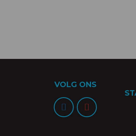
VOLG ONS
ST