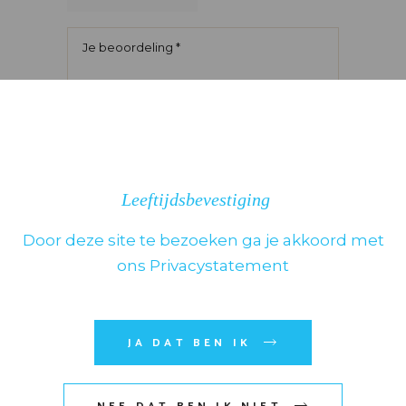
Leeftijdsbevestiging
Door deze site te bezoeken ga je akkoord met
ons Privacystatement
JA DAT BEN IK
Mijn naam, e-mail en site
opslaan in deze browser voor