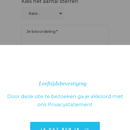
Kies het aantal sterren
Leeftijdsbevestiging
Door deze site te bezoeken ga je akkoord met
ons Privacystatement
JA DAT BEN IK