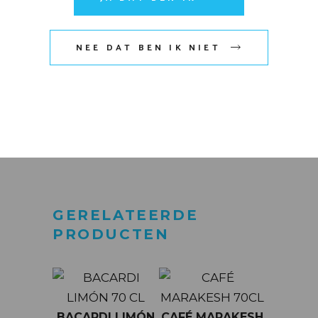
Mijn naam, e-mail en site
opslaan in deze browser voor
NEE DAT BEN IK NIET
de volgende keer wanneer ik
een reactie plaats.
VERZENDEN
GERELATEERDE
PRODUCTEN
BACARDI LIMÓN
CAFÉ MARAKESH