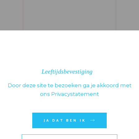
Leeftijdsbevestiging
Door deze site te bezoeken ga je akkoord met
Mijn naam, e-mail en site
ons Privacystatement
opslaan in deze browser voor
de volgende keer wanneer ik
een reactie plaats.
JA DAT BEN IK
VERZENDEN