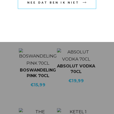
NEE DAT BEN IK NIET
GERELATEERDE
PRODUCTEN
ABSOLUT VODKA
BOSWANDELING
70CL
PINK 70CL
€
19,99
€
15,99