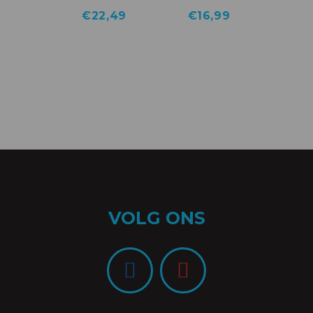
€
22,49
€
16,99
VOLG ONS