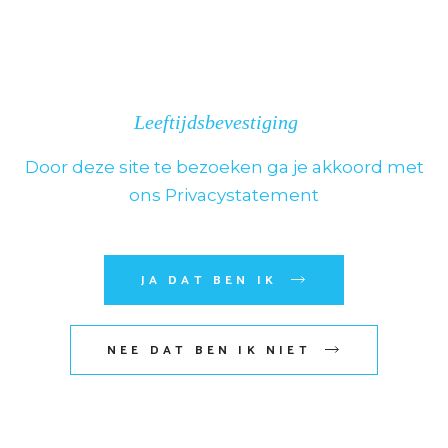
WEES DE EERSTE OM “CAMPARI 70
CL” TE BEOORDELEN
Je e-mailadres wordt niet
Leeftijdsbevestiging
gepubliceerd.
Vereiste velden zijn
Door deze site te bezoeken ga je akkoord met
gemarkeerd met
*
ons Privacystatement
Kies het aantal sterren
JA DAT BEN IK
NEE DAT BEN IK NIET