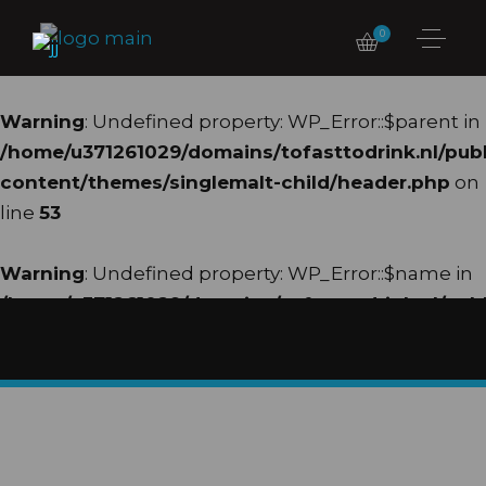
0
Warning
: Undefined property: WP_Error::$parent in
/home/u371261029/domains/tofasttodrink.nl/pub
content/themes/singlemalt-child/header.php
on
line
53
Warning
: Undefined property: WP_Error::$name in
/home/u371261029/domains/tofasttodrink.nl/pub
content/themes/singlemalt-child/header.php
on
line
54