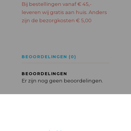
Bij bestellingen vanaf € 45,-
leveren wij gratis aan huis. Anders
zijn de bezorgkosten € 5,00
BEOORDELINGEN (0)
BEOORDELINGEN
Er zijn nog geen beoordelingen.
WEES DE EERSTE OM “BENROMACH
10 YEARS 70 CL” TE BEOORDELEN
Je e-mailadres wordt niet
gepubliceerd.
Vereiste velden zijn