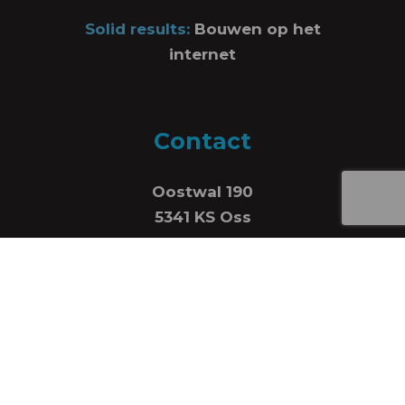
Solid results:
Bouwen op het
internet
Contact
Oostwal 190
5341 KS Oss
06-16549772
info@tofasttodrink.nl
KVK: 78155746