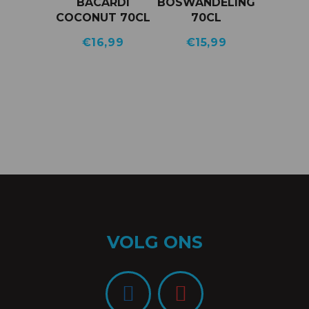
BACARDI
BOSWANDELING
COCONUT 70CL
70CL
€
16,99
€
15,99
VOLG ONS