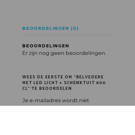
BEOORDELINGEN (0)
BEOORDELINGEN
Er zijn nog geen beoordelingen.
WEES DE EERSTE OM “BELVEDERE
MET LED LICHT + SCHENKTUIT 600
CL” TE BEOORDELEN
Je e-mailadres wordt niet
gepubliceerd.
Vereiste velden zijn
gemarkeerd met
*
Kies het aantal sterren