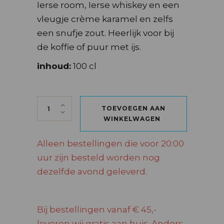
Ierse room, Ierse whiskey en een
vleugje crème karamel en zelfs
een snufje zout. Heerlijk voor bij
de koffie of puur met ijs.
inhoud:
100 cl
BAILEYS SALTED CARAMEL 70 CL quantity
TOEVOEGEN AAN
WINKELWAGEN
Alleen bestellingen die voor 20:00
uur zijn besteld worden nog
dezelfde avond geleverd.
Bij bestellingen vanaf € 45,-
leveren wij gratis aan huis. Anders