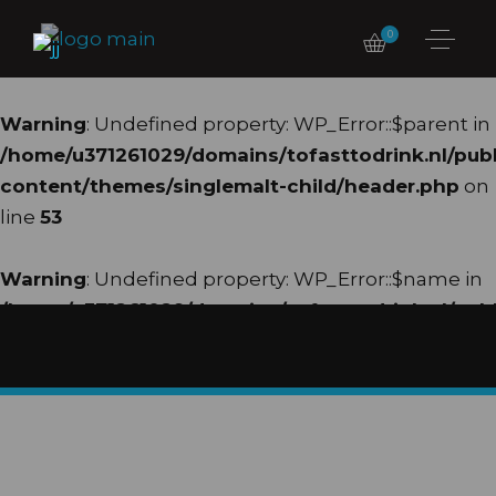
0
Warning
: Undefined property: WP_Error::$parent in
/home/u371261029/domains/tofasttodrink.nl/pub
content/themes/singlemalt-child/header.php
on
line
53
Warning
: Undefined property: WP_Error::$name in
/home/u371261029/domains/tofasttodrink.nl/pub
content/themes/singlemalt-child/header.php
on
line
54