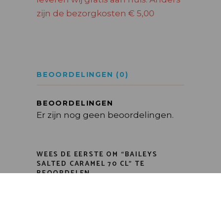
zijn de bezorgkosten € 5,00
BEOORDELINGEN (0)
BEOORDELINGEN
Er zijn nog geen beoordelingen.
WEES DE EERSTE OM “BAILEYS
SALTED CARAMEL 70 CL” TE
BEOORDELEN
Je e-mailadres wordt niet
gepubliceerd.
Vereiste velden zijn
gemarkeerd met
*