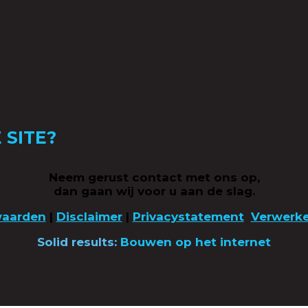
 SITE?
Neem gerust contact met ons op,
dan gaan wij voor u aan de slag.
waarden
|
Disclaimer
|
Privacystatement
Verwerk
Solid results:
Bouwen op het internet