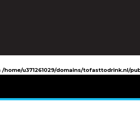
n
/home/u371261029/domains/tofasttodrink.nl/pu
/home/u371261029/domains/tofasttodrink.nl/pub