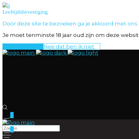
Leeftijdsbevestiging
Door deze site te bezoeken ga je akkoord met ons
Je moet tenminste 18 jaar oud zijn om deze website
Ja dat ben ik
Nee dat ben ik niet
0
0