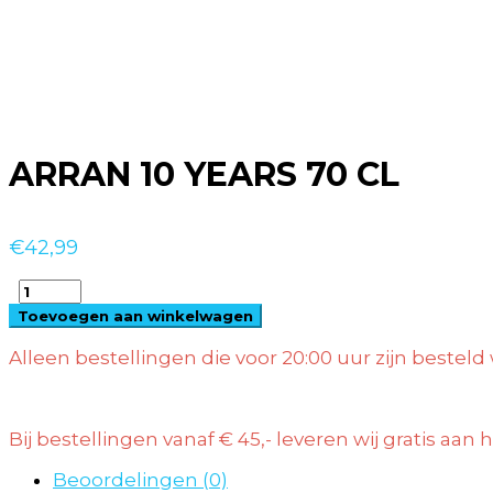
ARRAN 10 YEARS 70 CL
€
42,99
ARRAN
10
Toevoegen aan winkelwagen
YEARS
70
Alleen bestellingen die voor 20:00 uur zijn beste
CL
quantity
Bij bestellingen vanaf € 45,- leveren wij gratis aan
Beoordelingen (0)