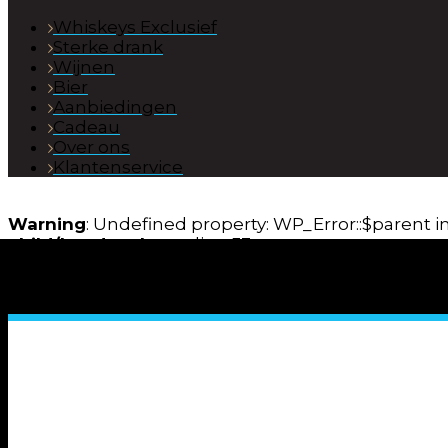
Whiskeys Exclusief
Sterke drank
Wijnen
Bier
Aanbiedingen
Cadeau
Over ons
Klantenservice
Warning
: Undefined property: WP_Error::$parent i
child/header.php
on line
53
Warning
: Undefined property: WP_Error::$name in
child/header.php
on line
54