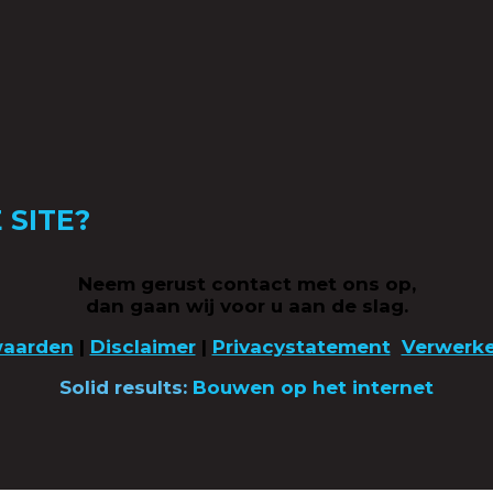
 SITE?
Neem gerust contact met ons op,
dan gaan wij voor u aan de slag.
waarden
|
Disclaimer
|
Privacystatement
Verwerk
Solid results:
Bouwen op het internet