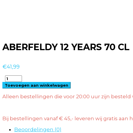
ABERFELDY 12 YEARS 70 CL
€
41,99
ABERFELDY
12
Toevoegen aan winkelwagen
YEARS
70
Alleen bestellingen die voor 20:00 uur zijn beste
CL
quantity
Bij bestellingen vanaf € 45,- leveren wij gratis aan
Beoordelingen (0)