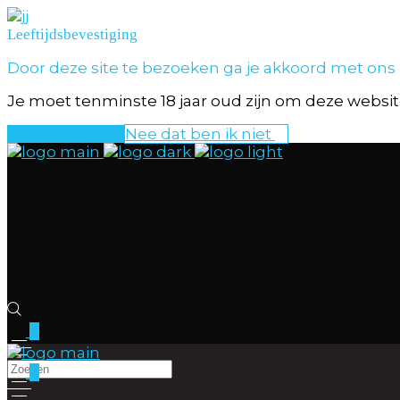
Leeftijdsbevestiging
Door deze site te bezoeken ga je akkoord met ons
Je moet tenminste 18 jaar oud zijn om deze website
Ja dat ben ik
Nee dat ben ik niet
0
0