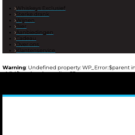
Whiskeys Exclusief
Sterke drank
Wijnen
Bier
Aanbiedingen
Cadeau
Over ons
Klantenservice
Warning
: Undefined property: WP_Error::$parent i
child/header.php
on line
53
Warning
: Undefined property: WP_Error::$name in
child/header.php
on line
54