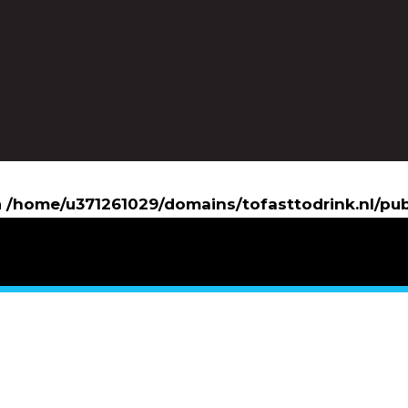
n
/home/u371261029/domains/tofasttodrink.nl/pu
/home/u371261029/domains/tofasttodrink.nl/pub