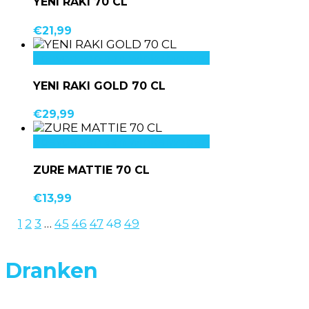
YENI RAKI 70 CL
€
21,99
Toevoegen aan winkelwagen
YENI RAKI GOLD 70 CL
€
29,99
Toevoegen aan winkelwagen
ZURE MATTIE 70 CL
€
13,99
1
2
3
…
45
46
47
48
49
Dranken