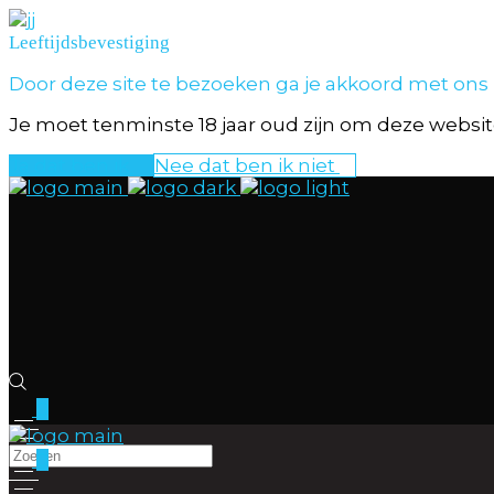
Leeftijdsbevestiging
Door deze site te bezoeken ga je akkoord met ons
Je moet tenminste 18 jaar oud zijn om deze website
Ja dat ben ik
Nee dat ben ik niet
0
0