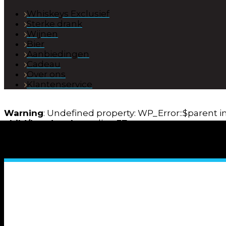
Whiskeys Exclusief
Sterke drank
Wijnen
Bier
Aanbiedingen
Cadeau
Over ons
Klantenservice
Warning
: Undefined property: WP_Error::$parent i
child/header.php
on line
37
Warning
: Undefined property: WP_Error::$name in
child/header.php
on line
38