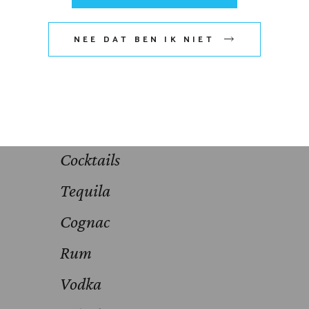
Dranken
NEE DAT BEN IK NIET
Whiskeys exclusief
Sterke Drank
Shots
Cocktails
Tequila
Cognac
Rum
Vodka