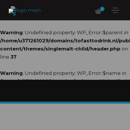
0
Warning
: Undefined property: WP_Error::$parent in
/home/u371261029/domains/tofasttodrink.nl/pub
content/themes/singlemalt-child/header.php
on
line
37
Warning
: Undefined property: WP_Error::$name in
/home/u371261029/domains/tofasttodrink.nl/pub
content/themes/singlemalt-child/header.php
on
line
38