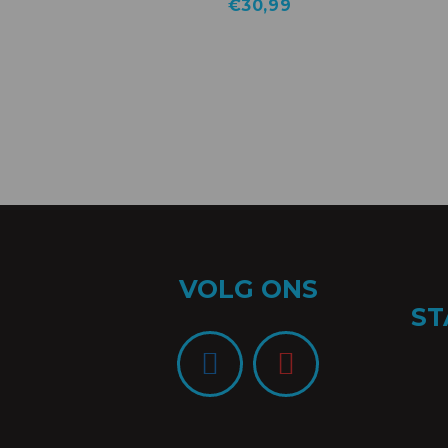
€
30,99
VOLG ONS
ST