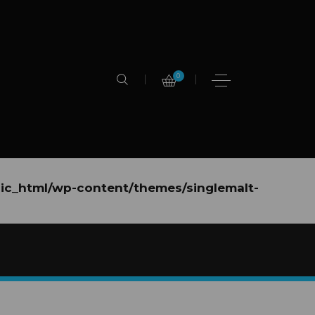
0
lic_html/wp-content/themes/singlemalt-
ic_html/wp-content/themes/singlemalt-