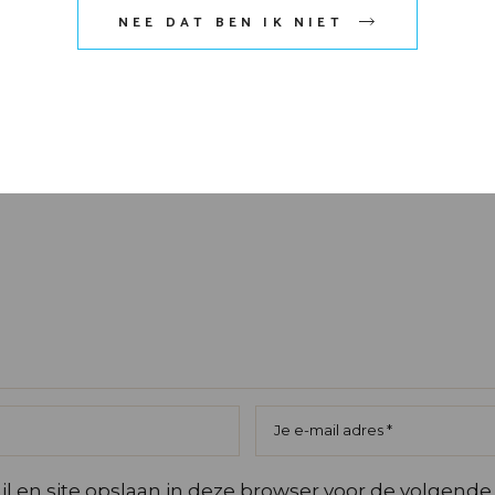
NEE DAT BEN IK NIET
t niet gepubliceerd.
Vereiste velden zijn gemarke
rren
l en site opslaan in deze browser voor de volgende