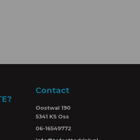
Contact
TE?
Oostwal 190
5341 KS Oss
06-16549772