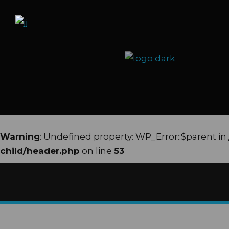
Warning
: Undefined property: WP_Error::$parent in
child/header.php
on line
53
Warning
: Undefined property: WP_Error::$name in
child/header.php
on line
54