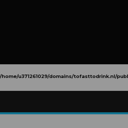
/home/u371261029/domains/tofasttodrink.nl/pub
/home/u371261029/domains/tofasttodrink.nl/publ