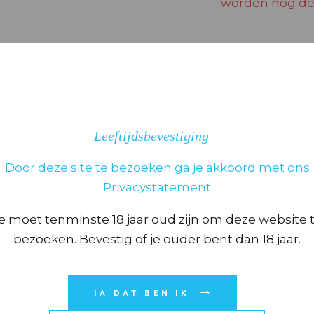
worden nog dez
Bij bestellingen
huis. Anders zi
Leeftijdsbevestiging
Door deze site te bezoeken ga je akkoord met ons
Privacystatement
BEOORDELINGEN (0)
e moet tenminste 18 jaar oud zijn om deze website 
bezoeken. Bevestig of je ouder bent dan 18 jaar.
eoordelingen.
JA DAT BEN IK
“MACALLAN SIR PETER BLAKE 70 CL” TE BEOORDELEN