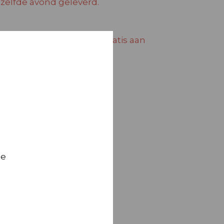
elfde avond geleverd.
 vanaf € 45,- leveren wij gratis aan
jn de bezorgkosten € 5,00
te